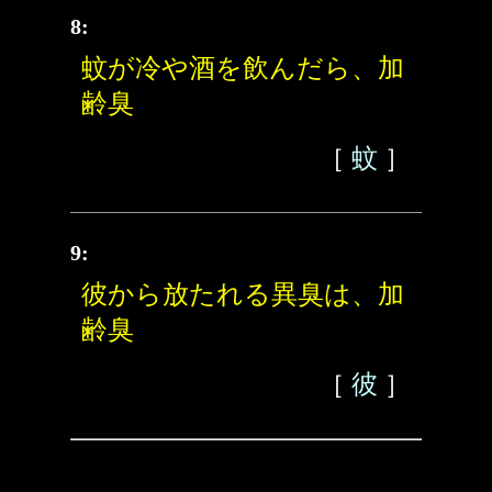
8:
蚊が冷や酒を飲んだら、加
齢臭
［
蚊
］
9:
彼から放たれる異臭は、加
齢臭
［
彼
］