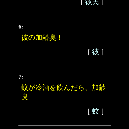
［
彼氏
］
6:
彼の加齢臭！
［
彼
］
7:
蚊が冷酒を飲んだら、加齢
臭
［
蚊
］