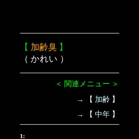
【
加齢臭
】
（ かれい ）
＜ 関連メニュー ＞
→ 【
加齢
】
→ 【
中年
】
1: