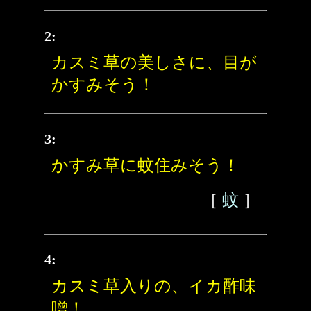
2:
カスミ草の美しさに、目が
かすみそう！
3:
かすみ草に蚊住みそう！
［
蚊
］
4:
カスミ草入りの、イカ酢味
噌！