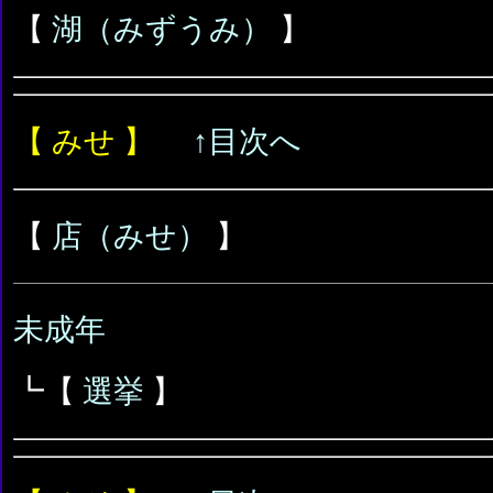
【
湖（みずうみ）
】
【 みせ 】
↑目次へ
【
店（みせ）
】
未成年
┗【
選挙
】