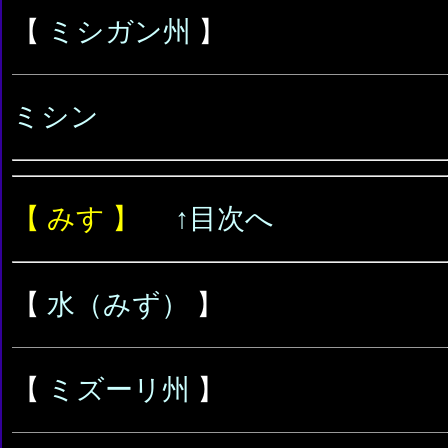
【
ミシガン州
】
ミシン
【 みす 】
↑目次へ
【
水（みず）
】
【
ミズーリ州
】