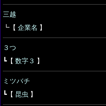
三越
┗【
企業名
】
３つ
┗【
数字３
】
ミツバチ
┗【
昆虫
】