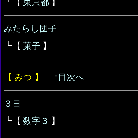
┗【
東京都
】
みたらし団子
┗【
菓子
】
【 みつ 】
↑目次へ
３日
┗【
数字３
】