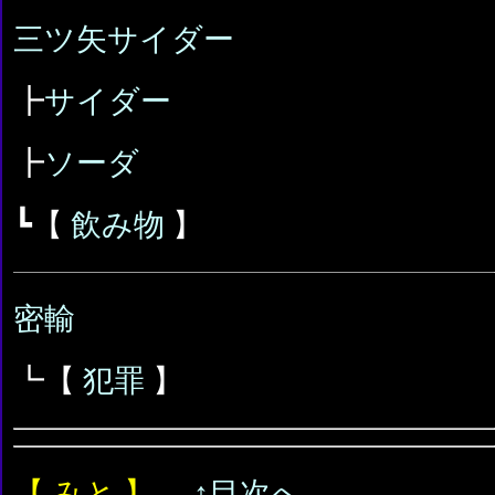
三ツ矢サイダー
┣
サイダー
┣
ソーダ
┗【
飲み物
】
密輸
┗【
犯罪
】
【 みと 】
↑目次へ