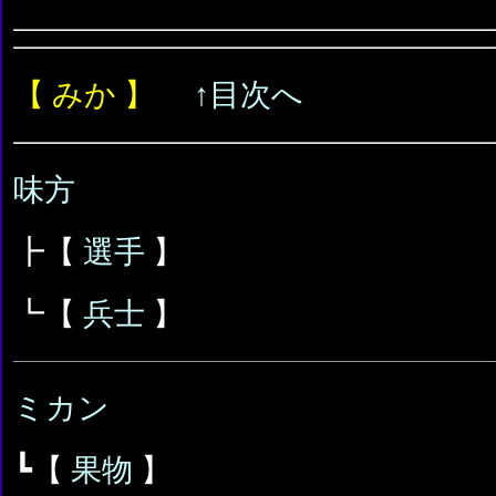
【 みか 】
↑目次へ
味方
┣【
選手
】
┗【
兵士
】
ミカン
┗【
果物
】