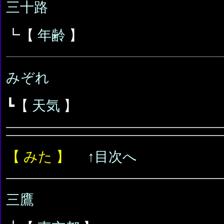
三十路
┗【
年齢
】
みぞれ
┗【
天気
】
【 みた 】
↑目次へ
三鷹