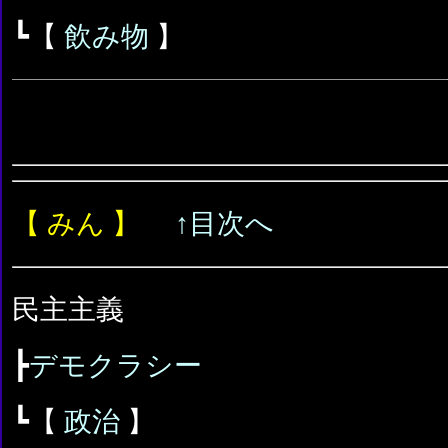
┗【
飲み物
】
【 みん 】
↑目次へ
民主主義
┣
デモクラシー
┗【
政治
】