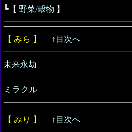
┗【
野菜/穀物
】
【 みら 】
↑目次へ
未来永劫
ミラクル
【 みり 】
↑目次へ