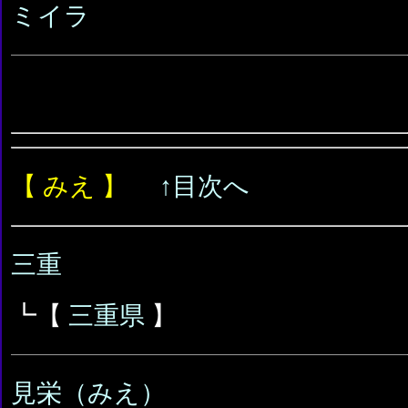
ミイラ
【 みえ 】
↑目次へ
三重
┗【
三重県
】
見栄（みえ）