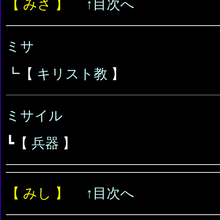
【 みさ 】
↑目次へ
ミサ
┗【
キリスト教
】
ミサイル
┗【
兵器
】
【 みし 】
↑目次へ