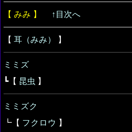
【 みみ 】
↑目次へ
【
耳（みみ）
】
ミミズ
┗【
昆虫
】
ミミズク
┗【
フクロウ
】