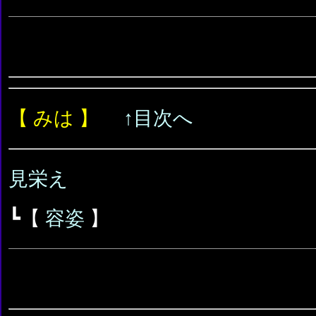
【 みは 】
↑目次へ
見栄え
┗【
容姿
】