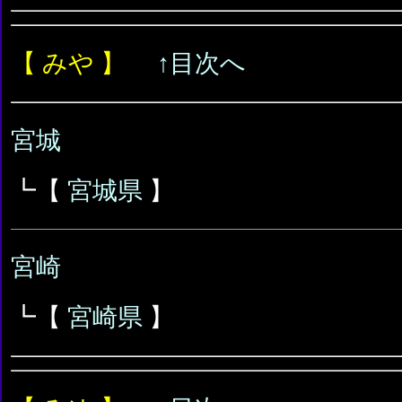
【 みや 】
↑目次へ
宮城
┗【
宮城県
】
宮崎
┗【
宮崎県
】