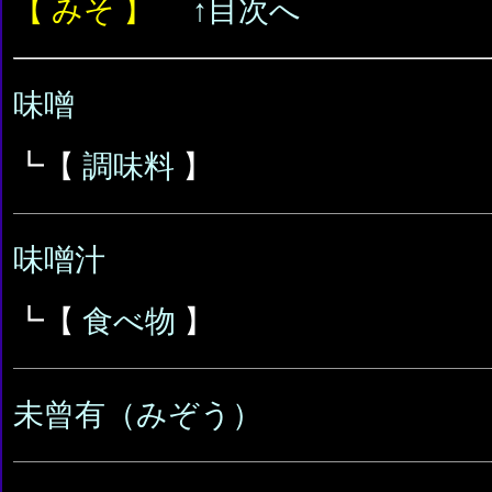
【 みそ 】
↑目次へ
味噌
┗【
調味料
】
味噌汁
┗【
食べ物
】
未曾有（みぞう）