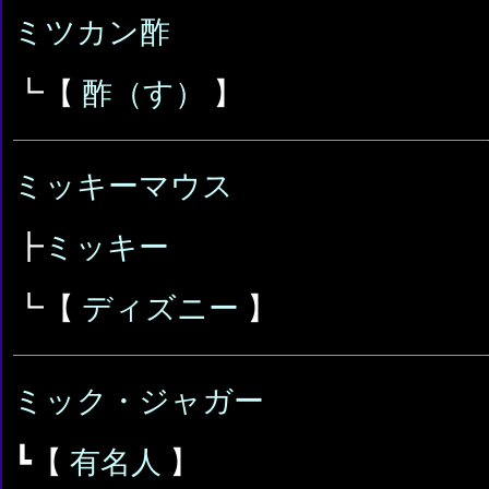
ミツカン酢
┗【
酢（す）
】
ミッキーマウス
┣
ミッキー
┗【
ディズニー
】
ミック・ジャガー
┗【
有名人
】