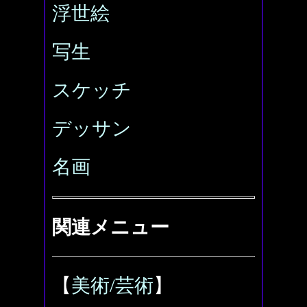
浮世絵
写生
スケッチ
デッサン
名画
関連メニュー
【
美術/芸術
】