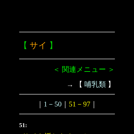
【
サイ
】
＜ 関連メニュー ＞
→ 【
哺乳類
】
｜
1－50
｜
51－97
｜
51: