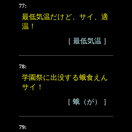
77:
最低気温だけど、サイ、適
温！
［
最低気温
］
78:
学園祭に出没する蛾食えん
サイ！
［
蛾（が）
］
79: